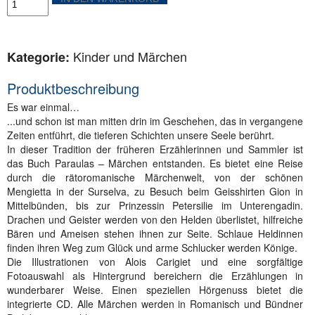
-
Märchen
in
Sursilvan,
Kinder und Märchen
Kategorie:
Sutsilvan,
Surmiran,
Puter,
Produktbeschreibung
Vallader
und
Es war einmal…
Deutsch
...und schon ist man mitten drin im Geschehen, das in vergangene
Menge
Zeiten entführt, die tieferen Schichten unsere Seele berührt.
In dieser Tradition der früheren Erzählerinnen und Sammler ist
das Buch Paraulas – Märchen entstanden. Es bietet eine Reise
durch die rätoromanische Märchenwelt, von der schönen
Mengietta in der Surselva, zu Besuch beim Geisshirten Gion in
Mittelbünden, bis zur Prinzessin Petersilie im Unterengadin.
Drachen und Geister werden von den Helden überlistet, hilfreiche
Bären und Ameisen stehen ihnen zur Seite. Schlaue Heldinnen
finden ihren Weg zum Glück und arme Schlucker werden Könige.
Die Illustrationen von Alois Carigiet und eine sorgfältige
Fotoauswahl als Hintergrund bereichern die Erzählungen in
wunderbarer Weise. Einen speziellen Hörgenuss bietet die
integrierte CD. Alle Märchen werden in Romanisch und Bündner