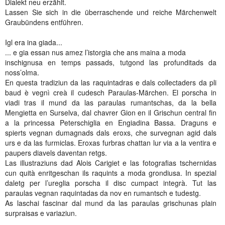
Dialekt neu erzählt.
Lassen Sie sich in die überraschende und reiche Märchenwelt
Graubündens entführen.
Igl era ina giada...
... e gia essan nus amez l’istorgia che ans maina a moda
inschignusa en temps passads, tutgond las profunditads da
noss’olma.
En questa tradiziun da las raquintadras e dals collectaders da pli
baud è vegnì creà il cudesch Paraulas-Märchen. El porscha in
viadi tras il mund da las paraulas rumantschas, da la bella
Mengietta en Surselva, dal chavrer Gion en il Grischun central fin
a la princessa Peterschiglia en Engiadina Bassa. Draguns e
spierts vegnan dumagnads dals eroxs, che survegnan agid dals
urs e da las furmiclas. Eroxas furbras chattan lur via a la ventira e
paupers diavels daventan retgs.
Las illustraziuns dad Alois Carigiet e las fotografias tschernidas
cun quità enritgeschan ils raquints a moda grondiusa. In spezial
daletg per l’ureglia porscha il disc cumpact integrà. Tut las
paraulas vegnan raquintadas da nov en rumantsch e tudestg.
As laschai fascinar dal mund da las paraulas grischunas plain
surpraisas e variaziun.