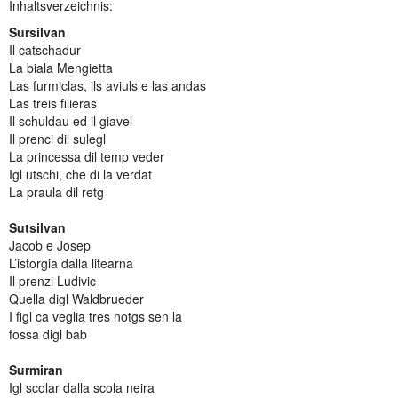
Inhaltsverzeichnis:
Sursilvan
Il catschadur
La biala Mengietta
Las furmiclas, ils aviuls e las andas
Las treis filieras
Il schuldau ed il giavel
Il prenci dil sulegl
La princessa dil temp veder
Igl utschi, che di la verdat
La praula dil retg
Sutsilvan
Jacob e Josep
L’istorgia dalla litearna
Il prenzi Ludivic
Quella digl Waldbrueder
I figl ca veglia tres notgs sen la
fossa digl bab
Surmiran
Igl scolar dalla scola neira