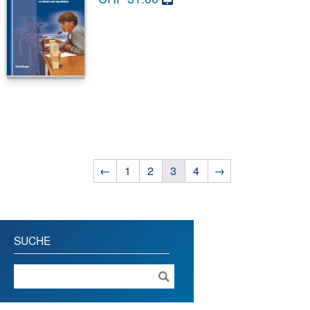
←
1
2
3
4
→
SUCHE