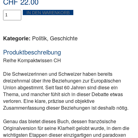
CHF
22.00
Schweiz
IN DEN WARENKORB
-
Europäische
Union:
Beitritt
Politik, Geschichte
Kategorie:
unmöglich?
Menge
Produktbeschreibung
Reihe Kompaktwissen CH
Die Schweizerinnen und Schweizer haben bereits
dreizehnmal über ihre Beziehungen zur Europäischen
Union abgestimmt. Seit fast 60 Jahren sind diese ein
Thema, und mancher fühlt sich in dieser Debatte etwas
verloren. Eine klare, präzise und objektive
Zusammenfassung dieser Beziehungen ist deshalb nötig.
Genau das bietet dieses Buch, dessen französische
Originalversion für seine Klarheit gelobt wurde, in dem die
wichtigsten Etappen dieser einzigartigen und paradoxen