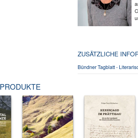
a
C
u
ZUSÄTZLICHE INFO
Bündner Tagblatt - Literar
 PRODUKTE