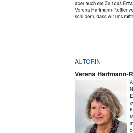
aber auch die Zeit des Erz
Verena Hartmann-Roffler v
schildern, dass wir uns mit
AUTORIN
Verena Hartmann-Ro
A
N
E
z
K
M
i
b