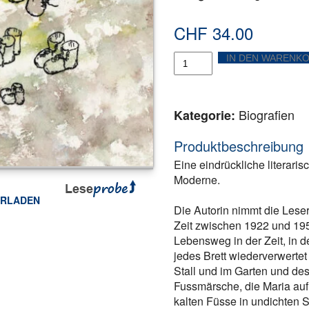
CHF
34.00
Am
IN DEN WARENK
Carrerabach
Menge
Biografien
Kategorie:
Produktbeschreibung
Eine eindrückliche literari
Moderne.
ERLADEN
Die Autorin nimmt die Leser
ook
tter
Teilen
Zeit zwischen 1922 und 195
Lebensweg in der Zeit, in d
jedes Brett wiederverwertet 
Stall und im Garten und des
Fussmärsche, die Maria au
kalten Füsse in undichten