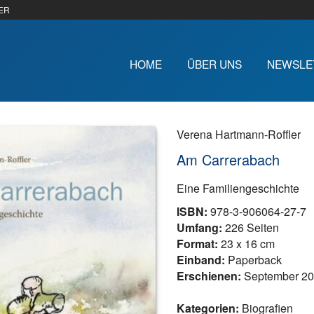
ER
HOME
ÜBER UNS
NEWSLE
Verena Hartmann-Roffler
Am Carrerabach
Eine Familiengeschichte
ISBN:
978-3-906064-27-7
Umfang:
226 Seiten
Format:
23 x 16 cm
Einband:
Paperback
Erschienen:
September 2
Kategorien:
Biografien