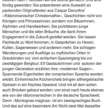
fündig geworden: Sie präsentieren eine Auswahl an
packenden Originaltexten aus Caspar Decurtins’
«Rätoromanischer Chrestomathie», Geschichten nicht von
Königen und Prinzessinnen, sondern von Bäuerinnen,
Alphirten und Handwerkern. Sie porträtieren junge
Menschen und die alten Bräuche, die dank ihrem
Engagement in die Zukunft gerettet werden. Sie lassen
Fachleute zu Wort kommen, in Gesprächen zu Hexen,
Kulten, Sagenwesen und anderem mehr. Sie schlagen
Wanderungen und Ausflüge zu mythischen Orten in
Graubünden vor, vom einfachen Spaziergang bis zur
zweitägigen Bergtour. Elf Gastautorinnen und -autoren der
jungen Generation erzählen ihre «modernen Sagen».
Spannende Eigenheiten der romanischen Sprache werden
erklärt. Einheimische Küchenchefs bringen althergebrachte
Speisen in ein frisches Gewand. Und mit all dem sollen
auch Brücken gebaut werden: von einst nach heute ebenso
wie von der rätoromanischen in die deutsche Sprachwelt.
Denn «Muntognas magicas» ist ein zweisprachiges Buch.
Und das auf eine besondere Art: Nicht zwei Mal dasselbe