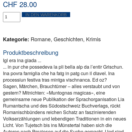
CHF
28.00
Muntognas
IN DEN WARENKORB
magicas
Menge
Romane, Geschichten, Krimis
Kategorie:
Produktbeschreibung
Igl era ina giada ...
... in pur che possedeva la pli bella alp da l’entir Grischun.
Ina povra famiglia che ha fatg in patg cun il diavel. Ina
processiun festiva tras mintga vischnanca. Ed oz?
Sagen, Märchen, Brauchtümer – alles verstaubt und von
gestern? Mitnichten: «Muntognas magicas», eine
gemeinsame neue Publikation der Sprachorganisation Lia
Rumantscha und des Südostschweiz Buchverlags, rückt
Romanischbündens reichen Schatz an faszinierenden
Volkserzählungen und lebendigen Traditionen in ein neues
Licht. Von Tujetsch bis ins Münstertal haben sich die
Autoren nach Preziosen auf die Suche gemacht. Und sind