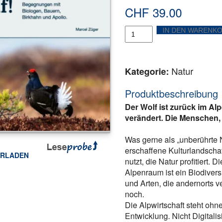
CHF
39.00
Mensch,
IN DEN WARENK
Wolf!
Menge
Natur
Kategorie:
Produktbeschreibung
Der Wolf ist zurück im Alp
verändert. Die Menschen, 
Was gerne als „unberührte 
erschaffene Kulturlandschaf
ERLADEN
nutzt, die Natur profitiert. D
Alpenraum ist ein Biodiver
ook
tter
Teilen
und Arten, die andernorts 
noch.
Die Alpwirtschaft steht ohne
Entwicklung. Nicht Digital