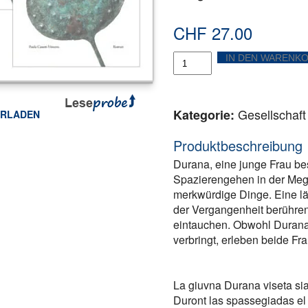
CHF
27.00
Der
IN DEN WARENK
Wandel
der
Zeit
|
Gesellschaft
Kategorie:
L'umbriva
ERLADEN
dl
ook
tter
Teilen
Temps
Produktbeschreibung
Menge
Durana, eine junge Frau be
Spazierengehen in der Mega
merkwürdige Dinge. Eine lä
der Vergangenheit berühren 
eintauchen. Obwohl Durana
verbringt, erleben beide F
La giuvna Durana viseta si
Duront las spassegiadas el