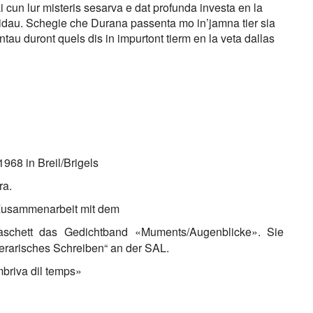
 cun lur misteris sesarva e dat profunda investa en la
lidau. Schegie che Durana passenta mo in’jamna tier sia
tau duront quels dis in impurtont tierm en la veta dallas
968 in Breil/Brigels
era.
 Zusammenarbeit mit dem
aschett das Gedichtband «Muments/Augenblicke». Sie
erarisches Schreiben“ an der SAL.
mbriva dil temps»