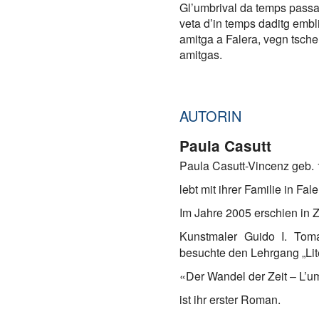
Gl’umbrival da temps passai
veta d’in temps daditg emb
amitga a Falera, vegn tschen
amitgas.
AUTORIN
Paula Casutt
Paula Casutt-Vincenz geb. 1
lebt mit ihrer Familie in Fal
Im Jahre 2005 erschien in
Kunstmaler Guido I. Tom
besuchte den Lehrgang „Lit
«Der Wandel der Zeit – L’u
ist ihr erster Roman.