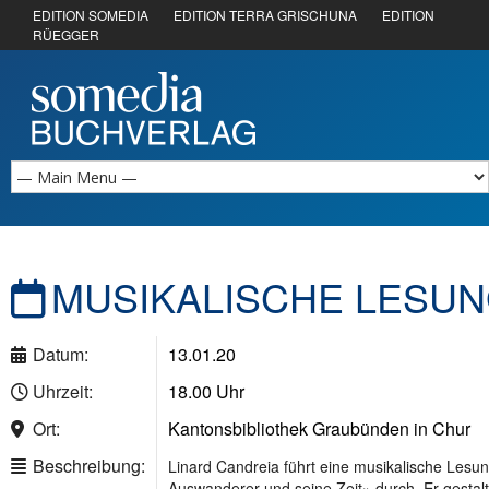
EDITION SOMEDIA
EDITION TERRA GRISCHUNA
EDITION
RÜEGGER
MUSIKALISCHE LESUN
Datum:
13.01.20
Uhrzeit:
18.00 Uhr
Ort:
Kantonsbibliothek Graubünden in Chur
Beschreibung:
Linard Candreia führt eine musikalische Lesu
Auswanderer und seine Zeit» durch. Er gestalt