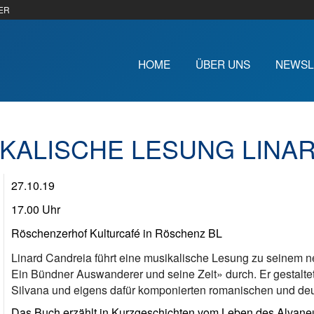
ER
HOME
ÜBER UNS
NEWSL
KALISCHE LESUNG LINAR
27.10.19
17.00 Uhr
Röschenzerhof Kulturcafé in Röschenz BL
Linard Candreia führt eine musikalische Lesung zu seinem 
Ein Bündner Auswanderer und seine Zeit» durch. Er gestaltet
Silvana und eigens dafür komponierten romanischen und deu
Das Buch erzählt in Kurzgeschichten vom Leben des Alvane