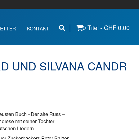
0 Titel -
CHF
0.00
ETTER
KONTAKT
D UND SILVANA CANDREI
neusten Buch «Der alte Russ –
 diese mit seiner Tochter
tschen Liedern.
uer Zuckerbäckers Peter Balzer