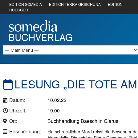
EDITION SOMEDIA
EDITION TERRA GRISCHUNA
EDITION
RÜEGGER
LESUNG „DIE TOTE A
Datum:
10.02.22
Uhrzeit:
19.00
Ort:
Buchhandlung Baeschlin Glarus
Beschreibung:
Ein schrecklicher Mord reisst die Bewohner d
Alpenidylle. Die schöne Bigna Casanova, Ehefr