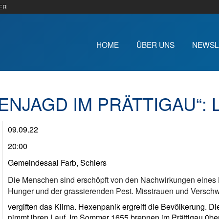
ER
HOME
ÜBER UNS
NEWSL
ENJAGD IM PRÄTTIGAU“:
09.09.22
20:00
Gemeindesaal Farb, Schiers
Die Menschen sind erschöpft von den Nachwirkungen eines K
Hunger und der grassierenden Pest. Misstrauen und Versch
vergiften das Klima. Hexenpanik ergreift die Bevölkerung. Di
nimmt ihren Lauf. Im Sommer 1655 brennen im Prättigau über