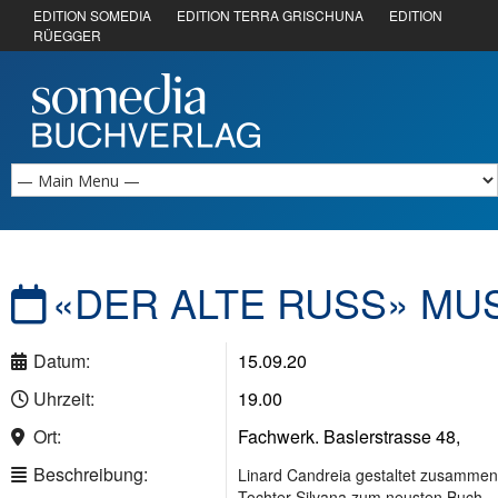
EDITION SOMEDIA
EDITION TERRA GRISCHUNA
EDITION
RÜEGGER
«DER ALTE RUSS» MU
Datum:
15.09.20
Uhrzeit:
19.00
Ort:
Fachwerk. Baslerstrasse 48,
Beschreibung:
Linard Candreia gestaltet zusammen 
Tochter Silvana zum neusten Buch