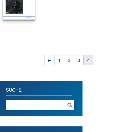
←
1
2
3
4
SUCHE