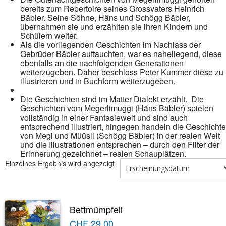
bereits zum Repertoire seines Grossvaters Heinrich
Bäbler. Seine Söhne, Häns und Schögg Bäbler,
übernahmen sie und erzählten sie ihren Kindern und
Schülern weiter.
Als die vorliegenden Geschichten im Nachlass der
Gebrüder Bäbler auftauchten, war es naheliegend, diese
ebenfalls an die nachfolgenden Generationen
weiterzugeben. Daher beschloss Peter Kummer diese zu
illustrieren und in Buchform weiterzugeben.
Die Geschichten sind im Matter Dialekt erzählt. Die
Geschichten vom Megerlimuggi (Häns Bäbler) spielen
vollständig in einer Fantasiewelt und sind auch
entsprechend illustriert, hingegen handeln die Geschicht
von Megi und Müüsli (Schögg Bäbler) in der realen Welt
und die Illustrationen entsprechen – durch den Filter der
Erinnerung gezeichnet – realen Schauplätzen.
Einzelnes Ergebnis wird angezeigt
Bettmümpfeli
CHF
29.00