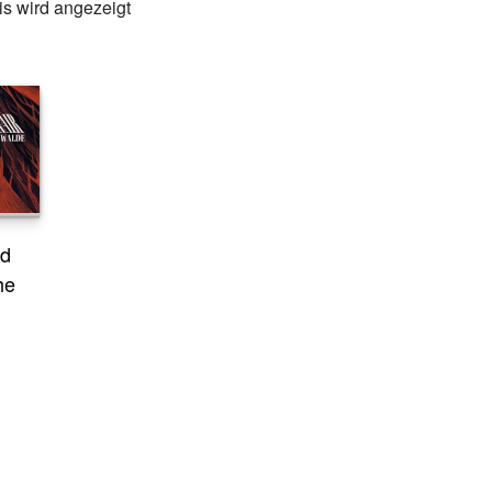
s wird angezeigt
od
he