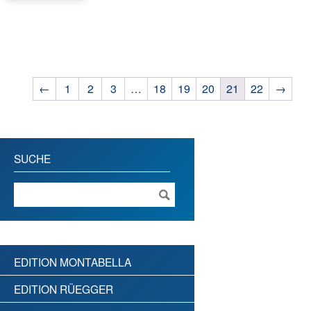
←
1
2
3
…
18
19
20
21
22
→
SUCHE
EDITION MONTABELLA
EDITION RÜEGGER