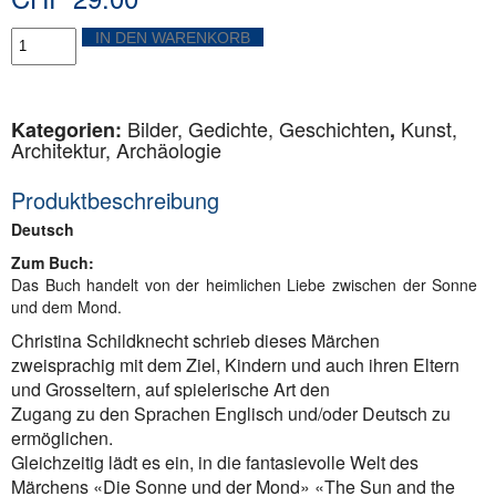
Die
IN DEN WARENKORB
Sonne
und
der
Mond
Bilder, Gedichte, Geschichten
Kunst,
Kategorien:
,
/
Architektur, Archäologie
The
Sun
and
Produktbeschreibung
the
Moon
Deutsch
Menge
Zum Buch:
Das Buch handelt von der heimlichen Liebe zwischen der Sonne
und dem Mond.
Christina Schildknecht schrieb dieses Märchen
zweisprachig mit dem Ziel, Kindern und auch ihren Eltern
und Grosseltern, auf spielerische Art den
Zugang zu den Sprachen Englisch und/oder Deutsch zu
ermöglichen.
Gleichzeitig lädt es ein, in die fantasievolle Welt des
Märchens «Die Sonne und der Mond» «The Sun and the