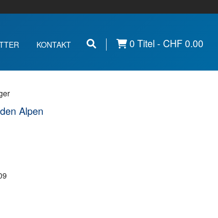
0 Titel -
CHF
0.00
TTER
KONTAKT
ger
 den Alpen
09