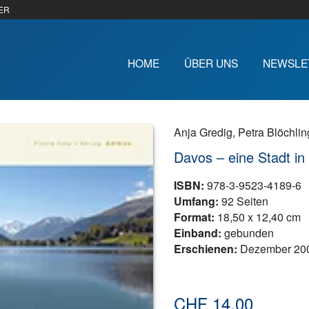
ER
HOME
ÜBER UNS
NEWSLE
Anja Gredig
,
Petra Blöchlin
Davos – eine Stadt in
ISBN:
978-3-9523-4189-6
Umfang:
92 Seiten
Format:
18,50 x 12,40 cm
Einband:
gebunden
Erschienen:
Dezember 20
CHF
14.00