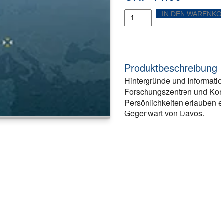
Davos
IN DEN WARENK
-
eine
Stadt
in
den
Alpen
Produktbeschreibung
Menge
Hintergründe und Informati
Forschungszentren und Ko
Persönlichkeiten erlauben 
Gegenwart von Davos.
ook
tter
Teilen