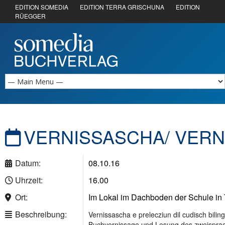
EDITION SOMEDIA
EDITION TERRA GRISCHUNA
EDITION
RÜEGGER
VERNISSASCHA/ VERN
Datum:
08.10.16
Uhrzeit:
16.00
Ort:
Im Lokal im Dachboden der Schule in 
Beschreibung:
Vernissascha e prelecziun dil cudisch biling
Buchvernissage und Lesung des zweispra