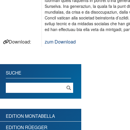
fuorman quels raquents in portret d’ina genera
Surselva. Ina generaziun, la quala fa la punt d
mundialas, da crisa e da disoccupaziun, dalla 
Concil vatican alla societad beinstonta d’ozildi
svilup tecnic e da midadas socialas che han giu
ed han effectuau bia ella veta da mintgadi, parti
Download:
zum Download
SUCHE
EDITION MONTABELLA
EDITION RÜEGGER