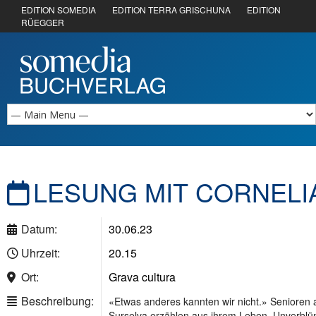
EDITION SOMEDIA
EDITION TERRA GRISCHUNA
EDITION
RÜEGGER
LESUNG MIT CORNELI
Datum:
30.06.23
Uhrzeit:
20.15
Ort:
Grava cultura
Beschreibung:
«Etwas anderes kannten wir nicht.» Senioren
Surselva erzählen aus ihrem Leben. Unverblüm