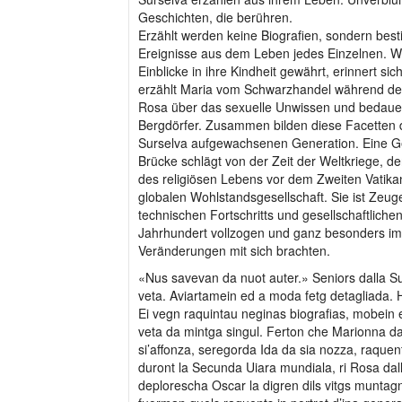
Geschichten, die berühren.
Erzählt werden keine Biografien, sondern bes
Ereignisse aus dem Leben jedes Einzelnen. 
Einblicke in ihre Kindheit gewährt, erinnert sic
erzählt Maria vom Schwarzhandel während des
Rosa über das sexuelle Unwissen und bedaue
Bergdörfer. Zusammen bilden diese Facetten da
Surselva aufgewachsenen Generation. Eine Ge
Brücke schlägt von der Zeit der Weltkriege, der
des religiösen Lebens vor dem Zweiten Vatika
globalen Wohlstandsgesellschaft. Sie ist Zeug
technischen Fortschritts und gesellschaftliche
Jahrhundert vollzogen und ganz besonders i
Veränderungen mit sich brachten.
«Nus savevan da nuot auter.» Seniors dalla Su
veta. Aviartamein ed a moda fetg detagliada.
Ei vegn raquintau neginas biografias, mobein 
veta da mintga singul. Ferton che Marionna da
si’affonza, seregorda Ida da sia nozza, raquent
duront la Secunda Uiara mundiala, ri Rosa dal
deplorescha Oscar la digren dils vitgs munt