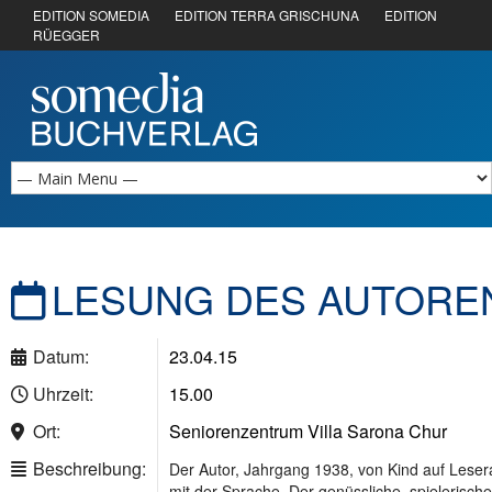
EDITION SOMEDIA
EDITION TERRA GRISCHUNA
EDITION
RÜEGGER
LESUNG DES AUTORE
Datum:
23.04.15
Uhrzeit:
15.00
Ort:
Seniorenzentrum Villa Sarona Chur
Beschreibung:
Der Autor, Jahrgang 1938, von Kind auf Lesera
mit der Sprache. Der genüssliche, spielerisch