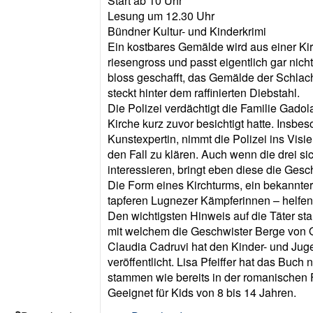
Start ab 10 Uhr
Lesung um 12.30 Uhr
Bündner Kultur- und Kinderkrimi
Ein kostbares Gemälde wird aus einer Kir
riesengross und passt eigentlich gar nich
bloss geschafft, das Gemälde der Schlac
steckt hinter dem raffinierten Diebstahl.
Die Polizei verdächtigt die Familie Gadola
Kirche kurz zuvor besichtigt hatte. Insbe
Kunstexpertin, nimmt die Polizei ins Visi
den Fall zu klären. Auch wenn die drei sic
interessieren, bringt eben diese die Gesc
Die Form eines Kirchturms, ein bekannter
tapferen Lugnezer Kämpferinnen – helfen 
Den wichtigsten Hinweis auf die Täter st
mit welchem die Geschwister Berge von 
Claudia Cadruvi hat den Kinder- und Jug
veröffentlicht. Lisa Pfeiffer hat das Buch
stammen wie bereits in der romanischen 
Geeignet für Kids von 8 bis 14 Jahren.