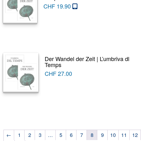
CHF
19.90
Der Wandel der Zeit | L’umbriva dl
Temps
CHF
27.00
←
1
2
3
…
5
6
7
8
9
10
11
12