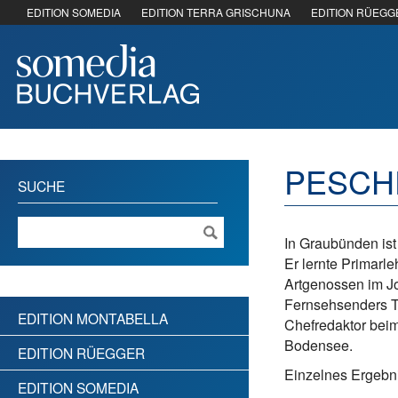
EDITION SOMEDIA
EDITION TERRA GRISCHUNA
EDITION RÜEGG
PESCH
SUCHE
In Graubünden ist
Er lernte Primarle
Artgenossen im J
Fernsehsenders TV
EDITION MONTABELLA
Chefredaktor beim
Bodensee.
EDITION RÜEGGER
Einzelnes Ergebni
EDITION SOMEDIA