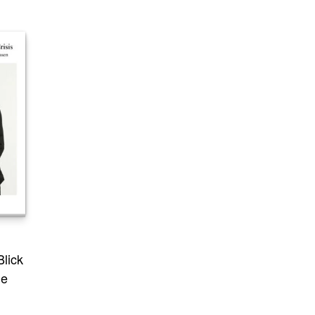
Blick
he