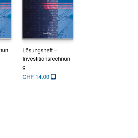
hnun
Lösungsheft –
Investitionsrechnun
g
CHF
14.00