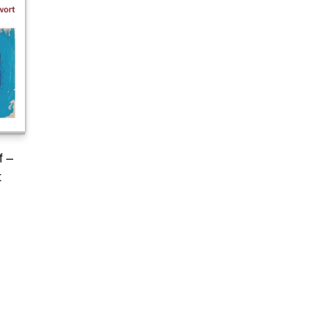
f –
t