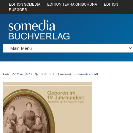
EDITION SOMEDIA
EDITION TERRA GRISCHUNA
EDITION
RÜEGGER
Date:
22 März 2023
By:
XML RPC
Comment:
Comments are off