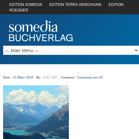
EDITION SOMEDIA
EDITION TERRA GRISCHUNA
EDITION
RÜEGGER
Date:
15 März 2018
By:
XML RPC
Comment:
Comments are off