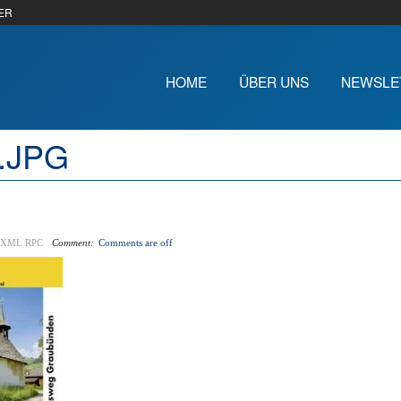
ER
HOME
ÜBER UNS
NEWSLE
5.JPG
XML RPC
Comment:
Comments are off