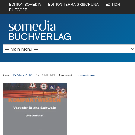
EDITION SOMEDIA
EDITION TERRA GRISCHUNA
EDITION
RÜEGGER
Date:
15 März 2018
By:
XML RPC
Comment:
Comments are off